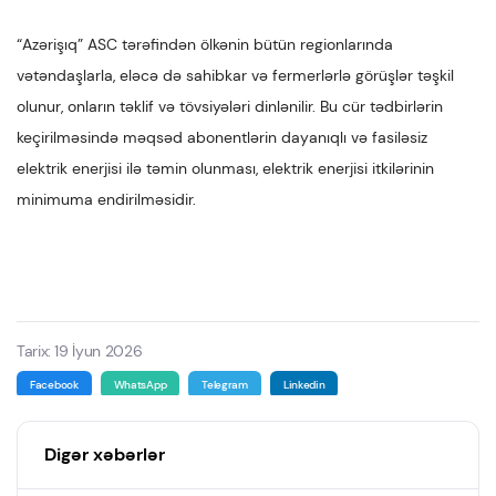
“Azərişıq” ASC tərəfindən ölkənin bütün regionlarında
vətəndaşlarla, eləcə də sahibkar və fermerlərlə görüşlər təşkil
olunur, onların təklif və tövsiyələri dinlənilir. Bu cür tədbirlərin
keçirilməsində məqsəd abonentlərin dayanıqlı və fasiləsiz
elektrik enerjisi ilə təmin olunması, elektrik enerjisi itkilərinin
minimuma endirilməsidir.
Tarix: 19 İyun 2026
Facebook
WhatsApp
Telegram
Linkedin
Digər xəbərlər