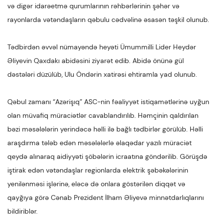
və digər idarəetmə qurumlarının rəhbərlərinin şəhər və
rayonlarda vətəndaşların qəbulu cədvəlinə əsasən təşkil olunub.
Tədbirdən əvvəl nümayəndə heyəti Ümummilli Lider Heydər
Əliyevin Qaxdakı abidəsini ziyarət edib. Abidə önünə gül
dəstələri düzülüb, Ulu Öndərin xatirəsi ehtiramla yad olunub.
Qəbul zamanı “Azərişıq” ASC-nin fəaliyyət istiqamətlərinə uyğun
olan müvafiq müraciətlər cavablandırılıb. Həmçinin qaldırılan
bəzi məsələlərin yerindəcə həlli ilə bağlı tədbirlər görülüb. Həlli
araşdırma tələb edən məsələlərlə əlaqədar yazılı müraciət
qeydə alınaraq aidiyyəti şöbələrin icraatına göndərilib. Görüşdə
iştirak edən vətəndaşlar regionlarda elektrik şəbəkələrinin
yenilənməsi işlərinə, eləcə də onlara göstərilən diqqət və
qayğıya görə Cənab Prezident İlham Əliyevə minnətdarlıqlarını
bildiriblər.