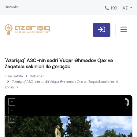
Ünvanlar
199
AZ
"Azərişıq" ASC-nin sədri Vüqar Əhmədov Qax və
Zaqatala sakinləri ilə görüşüb
Əsas səhifə
Xəbərlər
"Azərişıq" ASC-nin sədri Vüqar Əhmədov Qax və Zaqatala sakinləri ilə
görüşüb