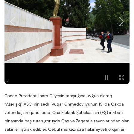
Cənab Prezident İlham Əliyevin tapşırığına uyğun olaraq
“Azərişıq” ASC-nin sədri Vüqar Əhmədov iyunun 19-da Qaxda
vətəndaşları qəbul edib. Qax Elektrik Şəbəkəsinin (EŞ) inzibati
binasında baş tutan görüşdə Qax və Zaqatala rayonlarından olan
sakinlər iştirak ediblər. Qəbul mərkəzi icra hakimiyyəti orqanları