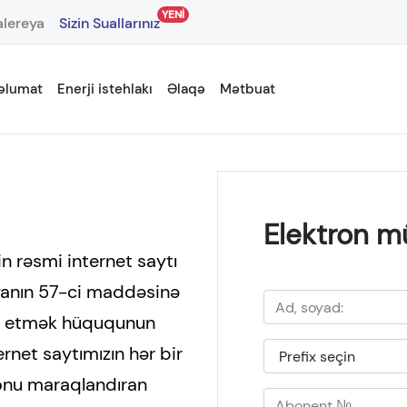
YENİ
lereya
Sizin Suallarınız
əlumat
Enerji istehlakı
Əlaqə
Mətbuat
Elektron m
n rəsmi internet saytı
yanın 57-ci maddəsinə
ət etmək hüququnun
ernet saytımızın hər bir
onu maraqlandıran