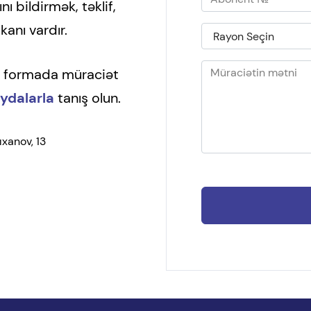
nı bildirmək, təklif,
anı vardır.
on formada müraciət
ydalarla
tanış olun.
ıxanov, 13