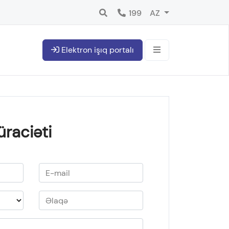
199
AZ
Elektron işıq portalı
üraciəti