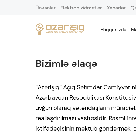
Ünvanlar
Elektron xidmətlər
Xəbərlər
Qa
Haqqımızda
M
Bizimlə əlaqə
”Azərişıq” Açıq Səhmdar Cəmiyyətini
Azərbaycan Respublikası Konstitusi
uyğun olaraq vətəndaşların müraci
reallaşdırılması vasitəsidir. Rəsmi int
istifadəçisinin məktub göndərmək, 