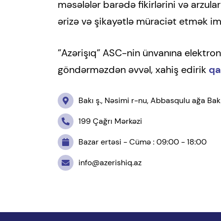
məsələlər barədə fikirlərini və arzuları
ərizə və şikayətlə müraciət etmək imk
”Azərişıq” ASC-nin ünvanına elektr
göndərməzdən əvvəl, xahiş edirik
qa
Bakı ş., Nəsimi r-nu, Abbasqulu ağa Bak
199 Çağrı Mərkəzi
Bazar ertəsi - Cümə : 09:00 - 18:00
info@azerishiq.az