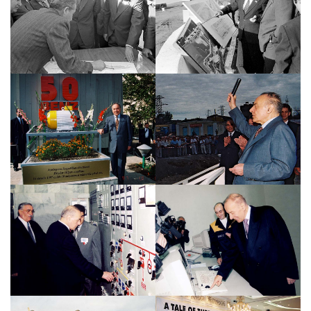
 ﻿Şamxor SES-in tikintisi 
 ﻿Mingəçevir SES 
 ﻿Heydər Əliyev cənabları 16 oktyabr 1997-ci 
 Sumqayıtda EP-300 istehsalatında buxar-
ildə 10 milyonuncu mühərriki qəbul etmişdir 
generator qurğusunun təməlinin qoyulması 