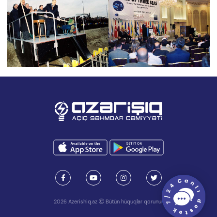
 ﻿Yeni kənd SES-ın aşılışı 
 ﻿Bakı istilik mərkəzinin açılışı 
 ﻿Şimal DRES-də təməlin qoyulması 
 ﻿Energy Markets İstanbul 
2026 Azerishiq.az
Bütün hüquqlar qorunur