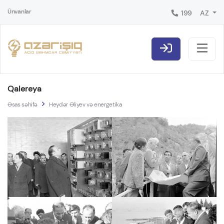
Ünvanlar
199
AZ
Qalereya
Əsas səhifə
Heydər Əliyev və energetika
 Araz SES-də 
 Sərsəng SES-də 