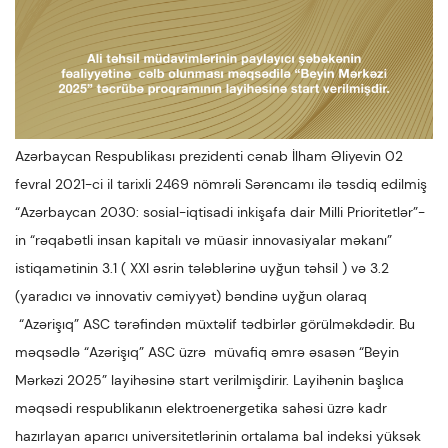
Azərbaycan Respublikası prezidenti cənab İlham Əliyevin 02
fevral 2021-ci il tarixli 2469 nömrəli Sərəncamı ilə təsdiq edilmiş
“Azərbaycan 2030: sosial-iqtisadi inkişafa dair Milli Prioritetlər”-
in “rəqabətli insan kapitalı və müasir innovasiyalar məkanı”
istiqamətinin 3.1 ( XXI əsrin tələblərinə uyğun təhsil ) və 3.2
(yaradıcı və innovativ cəmiyyət) bəndinə uyğun olaraq
“Azərişıq” ASC tərəfindən müxtəlif tədbirlər görülməkdədir. Bu
məqsədlə “Azərişıq” ASC üzrə müvafiq əmrə əsasən “Beyin
Mərkəzi 2025” layihəsinə start verilmişdirir. Layihənin başlıca
məqsədi respublikanın elektroenergetika sahəsi üzrə kadr
hazırlayan aparıcı universitetlərinin ortalama bal indeksi yüksək