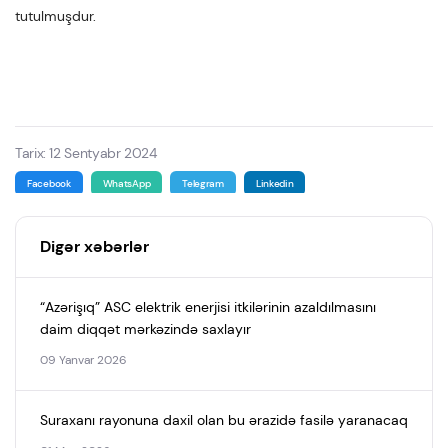
tutulmuşdur.
Tarix: 12 Sentyabr 2024
Facebook
WhatsApp
Telegram
Linkedin
Digər xəbərlər
“Azərişıq” ASC elektrik enerjisi itkilərinin azaldılmasını
daim diqqət mərkəzində saxlayır
09 Yanvar 2026
Suraxanı rayonuna daxil olan bu ərazidə fasilə yaranacaq