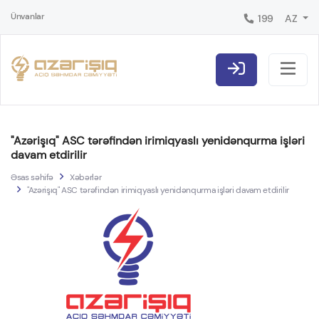
Ünvanlar
199
AZ
"Azərişıq" ASC tərəfindən irimiqyaslı yenidənqurma işləri
davam etdirilir
Əsas səhifə
Xəbərlər
"Azərişıq" ASC tərəfindən irimiqyaslı yenidənqurma işləri davam etdirilir