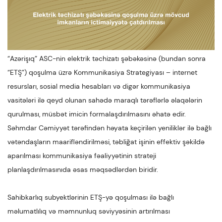
“Azərişıq” ASC-nin elektrik təchizatı şəbəkəsinə (bundan sonra
“ETŞ”) qoşulma üzrə Kommunikasiya Strategiyası – internet
resursları, sosial media hesabları və digər kommunikasiya
vasitələri ilə qeyd olunan sahədə maraqlı tərəflərlə əlaqələrin
qurulması, müsbət imicin formalaşdırılmasını əhatə edir.
Səhmdar Cəmiyyət tərəfindən həyata keçirilən yeniliklər ilə bağlı
vətəndaşların maarifləndirilməsi, təbliğat işinin effektiv şəkildə
aparılması kommunikasiya fəaliyyətinin strateji
planlaşdırılmasınıda əsas məqsədlərdən biridir.
Sahibkarlıq subyektlərinin ETŞ-yə qoşulması ilə bağlı
məlumatlılıq və məmnunluq səviyyəsinin artırılması