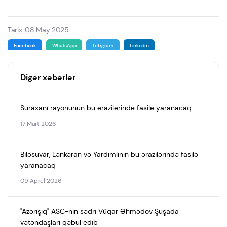
Tarix: 08 May 2025
Facebook
WhatsApp
Telegram
Linkedin
Digər xəbərlər
Suraxanı rayonunun bu ərazilərində fasilə yaranacaq
17 Mart 2026
Biləsuvar, Lənkəran və Yardımlının bu ərazilərində fasilə
yaranacaq
09 Aprel 2026
"Azərişıq" ASC-nin sədri Vüqar Əhmədov Şuşada
vətəndaşları qəbul edib