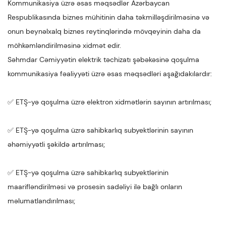
Kommunikasiya üzrə əsas məqsədlər Azərbaycan
Respublikasında biznes mühitinin daha təkmilləşdirilməsinə və
onun beynəlxalq biznes reytinqlərində mövqeyinin daha da
möhkəmləndirilməsinə xidmət edir.
Səhmdar Cəmiyyətin elektrik təchizatı şəbəkəsinə qoşulma
kommunikasiya fəaliyyəti üzrə əsas məqsədləri aşağıdakılardır:
✅ ETŞ-yə qoşulma üzrə elektron xidmətlərin sayının artırılması;
✅ ETŞ-yə qoşulma üzrə sahibkarlıq subyektlərinin sayının
əhəmiyyətli şəkildə artırılması;
✅ ETŞ-yə qoşulma üzrə sahibkarlıq subyektlərinin
maarifləndirilməsi və prosesin sadəliyi ilə bağlı onların
məlumatlandırılması;