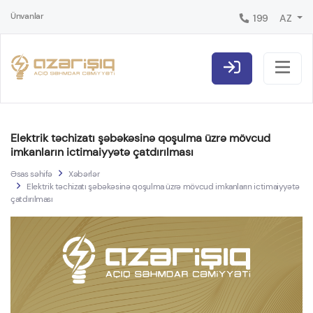
Ünvanlar
199
AZ
Elektrik təchizatı şəbəkəsinə qoşulma üzrə mövcud
imkanların ictimaiyyətə çatdırılması
Əsas səhifə
Xəbərlər
Elektrik təchizatı şəbəkəsinə qoşulma üzrə mövcud imkanların ictimaiyyətə
çatdırılması