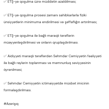
✅ ETŞ-yə qoşulma üzrə müddətin azaldılması;
✅ ETŞ-yə qoşulma prosesi zamanı sahibkarlarla fiziki
ünsiyyətlərin minimuma endirilməsi və şəffaflığın artırılması;
✅ ETŞ-yə qoşulma ilə bağlı maraqlı tərəflərin
müəyyənləşdirilməsi və onların qruplaşdırılması.
✅ Aidiyyəti maraqlı tərəflərdən Səhmdar Cəmiyyətin fəaliyyəti
ilə bağlı rəylərin toplanması və məmnunluq səviyyəsinin
öyrənilməsi;
✅ Səhmdar Cəmiyyətin ictimaiyyətdə müsbət imicinin
formalaşdırılması.
#Azərişıq