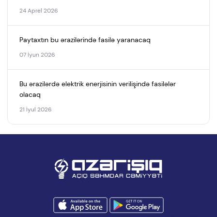
24 Aprel 2026
Paytaxtın bu ərazilərində fasilə yaranacaq
07 İyun 2026
Bu ərazilərdə elektrik enerjisinin verilişində fasilələr
olacaq
21 İyul 2026