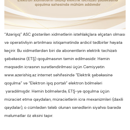
“Azərişıq” ASC göstərilən xidmətlərin istehlakçlara əlçatan olması
və operativliyin artırılması istiqamətində ardıcıl tədbirlər həyata
keçirir. Bu xidmətlərdən biri də abonentlərin elektrik təchizatı
şəbəkəsinə (ETŞ) qoşulmasının təmin edilməsidir. Həmin
məqsədin icrasının surətləndirilməsi üçün Cəmiyyətin
www.azerishiq.az
internet səhifəsində “Elektrik şəbəkəsinə
qoşulma” və “Elektron işıq portalı” elektron bölmələri
yaradılmışdır. Həmin bölmələrdə, ETŞ-yə qoşulma üçün
müraciət etmə qaydaları, müraciətlərin icra mexanizmləri (daxili
qaydalar), o cümlədən tələb olunan sənədlərin siyahısı barədə
məlumatlar öz əksini tapır.