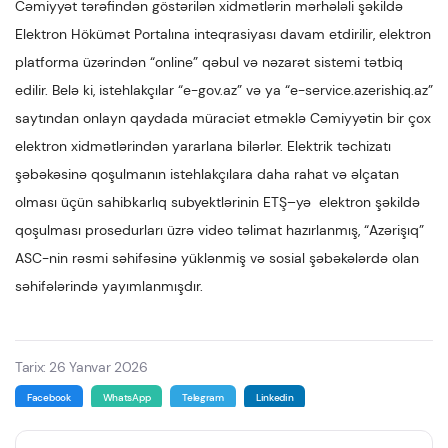
Cəmiyyət tərəfindən göstərilən xidmətlərin mərhələli şəkildə
Elektron Hökümət Portalına inteqrasiyası davam etdirilir, elektron
platforma üzərindən “online” qəbul və nəzarət sistemi tətbiq
edilir. Belə ki, istehlakçılar “e-gov.az” və ya “e-service.azerishiq.az”
saytından onlayn qaydada müraciət etməklə Cəmiyyətin bir çox
elektron xidmətlərindən yararlana bilərlər. Elektrik təchizatı
şəbəkəsinə qoşulmanın istehlakçılara daha rahat və əlçatan
olması üçün sahibkarlıq subyektlərinin ETŞ–yə elektron şəkildə
qoşulması prosedurları üzrə video təlimat hazırlanmış, “Azərişıq”
ASC-nin rəsmi səhifəsinə yüklənmiş və sosial şəbəkələrdə olan
səhifələrində yayımlanmışdır.
Tarix: 26 Yanvar 2026
Facebook
WhatsApp
Telegram
Linkedin