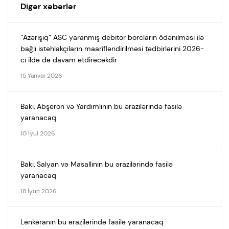
Digər xəbərlər
“Azərişıq” ASC yaranmış debitor borcların ödənilməsi ilə
bağlı istehlakçıların maarifləndirilməsi tədbirlərini 2026-
cı ildə də davam etdirəcəkdir
15 Yanvar 2026
Bakı, Abşeron və Yardımlının bu ərazilərində fasilə
yaranacaq
10 İyul 2026
Bakı, Salyan və Masallının bu ərazilərində fasilə
yaranacaq
18 İyun 2026
Lənkəranın bu ərazilərində fasilə yaranacaq