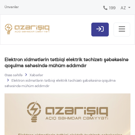
Ünvanlar
199
AZ
Elektron xidmətlərin tətbiqi elektrik təchizatı şəbəkəsinə
qoşulma sahəsində mühüm addımdır
Əsas səhifə
Xəbərlər
Elektron xidmətlərin tətbiqi elektrik təchizatı şəbəkəsinə qoşulma
sahəsində mühüm addımdır