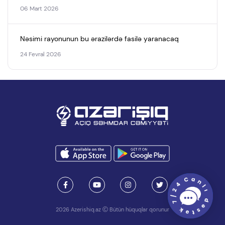
06 Mart 2026
Nəsimi rayonunun bu ərazilərdə fasilə yaranacaq
24 Fevral 2026
2026 Azerishiq.az
Bütün hüquqlar qorunur