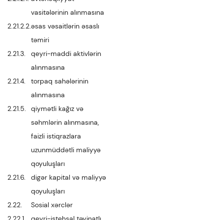
vasitələrinin alınmasına
2.21.2.2.
əsas vəsaitlərin əsaslı
təmiri
2.21.3.
qeyri-maddi aktivlərin
alınmasına
2.21.4.
torpaq sahələrinin
alınmasına
2.21.5.
qiymətli kağız və
səhmlərin alınmasına,
faizli istiqrazlara
uzunmüddətli maliyyə
qoyuluşları
2.21.6.
digər kapital və maliyyə
qoyuluşları
2.22.
Sosial xərclər
2.22.1.
qeyri-istehsal təyinatlı