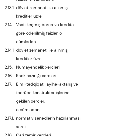
2.13.1.
dövlət zəmanəti ilə alınmış
kreditlər üzrə
2.14.
Vaxtı keçmiş borca və kreditə
görə ödənilmiş faizlər, o
cümlədən:
2.14.1.
dövlət zəmanəti ilə alınmış
kreditlər üzrə
2.15.
Nümayəndəlik xərcləri
2.16.
Kadr hazırlığı xərcləri
2.17.
Elmi-tədqiqat, layihə-axtarış və
təcrübə konstruktor işlərinə
çəkilən xərclər,
o cümlədən:
2.17.1.
normativ sənədlərin hazırlanması
xərci
2.18.
Cari təmir xərcləri