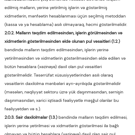
edilmiş malların, yerinə yetirilmiş işlərin və göstərilmiş
xidmətlərin, mənfəətin hesablanması üçün seçilmiş metoddan
(kassa və ya hesablama) asılı olmayaraq, həcmi göstərilməlidir.
2.0.2. Malların təqdim edilməsindən, işlərin görülməsindən və
xidmətlərin göstərilməsindən əldə olunan pul vəsaitləri (1.2.)
bəndində malların təqdim edilməsindən, işlərin yerinə
yetirilməsindən və xidmətlərin göstərilməsindən əldə edilən və
bütün hesablara (xəzinəyə) daxil olan pul vəsaitləri
göstərilməlidir. Təsərrüfat xüsusiyyətlərindən asılı olaraq
vəsaitlərin daxilolma mənbələri ayrı-ayrılıqda göstərilməlidir
(məsələn, nəqliyyat sektoru üzrə yük daşınmasından, sərnişin
daşınmasından, xarici iqtisadi fəaliyyətlə məşğul olanlar bu
fəaliyyətdən və s.).
2.0.3. Sair daxilolmalar (1.3.)
bəndində malların təqdim edilməsi,
işlərin yerinə yetirilməsi və xidmətlərin göstərilməsi ilə bağlı
olmayan və bütün hesablara (xəzinəyə) daxil olan sair pul