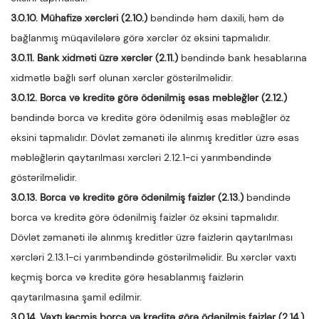
3.0.10. Mühafizə xərcləri (2.10.)
bəndində həm daxili, həm də
bağlanmış müqavilələrə görə xərclər öz əksini tapmalıdır.
3.0.11. Bank xidməti üzrə xərclər (2.11.)
bəndində bank hesablarına
xidmətlə bağlı sərf olunan xərclər göstərilməlidir.
3.0.12. Borca və kreditə görə ödənilmiş əsas məbləğlər (2.12.)
bəndində borca və kreditə görə ödənilmiş əsas məbləğlər öz
əksini tapmalıdır. Dövlət zəmanəti ilə alınmış kreditlər üzrə əsas
məbləğlərin qaytarılması xərcləri 2.12.1-ci yarımbəndində
göstərilməlidir.
3.0.13. Borca və kreditə görə ödənilmiş faizlər (2.13.)
bəndində
borca və kreditə görə ödənilmiş faizlər öz əksini tapmalıdır.
Dövlət zəmanəti ilə alınmış kreditlər üzrə faizlərin qaytarılması
xərcləri 2.13.1-ci yarımbəndində göstərilməlidir. Bu xərclər vaxtı
keçmiş borca və kreditə görə hesablanmış faizlərin
qaytarılmasına şamil edilmir.
3.0.14. Vaxtı keçmiş borca və kreditə görə ödənilmiş faizlər (2.14.)