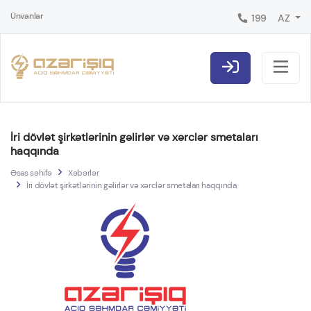
Ünvanlar
199
AZ
İri dövlət şirkətlərinin gəlirlər və xərclər smetaları
haqqında
Əsas səhifə
Xəbərlər
İri dövlət şirkətlərinin gəlirlər və xərclər smetaları haqqında