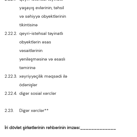
yaşayış evlərinin, təhsil
və səhiyyə obyektlərinin
tikintisinə
2.22.2.
qeyri-istehsal təyinatlı
obyektlərin əsas
vəsaitlərinin
yeniləşməsinə və əsaslı
təmirinə
2.22.3.
xeyriyyəçilik məqsədi ilə
ödənişlər
2.22.4.
digər sosial xərclər
2.23.
Digər xərclər**
İri dövlət şirkətlərinin rəhbərinin imzası:_____________