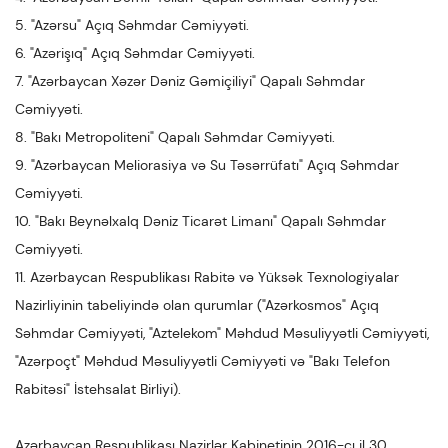
5. "Azərsu" Açıq Səhmdar Cəmiyyəti.
6. "Azərişıq" Açıq Səhmdar Cəmiyyəti.
7. "Azərbaycan Xəzər Dəniz Gəmiçiliyi" Qapalı Səhmdar
Cəmiyyəti.
8. "Bakı Metropoliteni" Qapalı Səhmdar Cəmiyyəti.
9. "Azərbaycan Meliorasiya və Su Təsərrüfatı" Açıq Səhmdar
Cəmiyyəti.
10. "Bakı Beynəlxalq Dəniz Ticarət Limanı" Qapalı Səhmdar
Cəmiyyəti.
11. Azərbaycan Respublikası Rabitə və Yüksək Texnologiyalar
Nazirliyinin tabeliyində olan qurumlar ("Azərkosmos" Açıq
Səhmdar Cəmiyyəti, "Aztelekom" Məhdud Məsuliyyətli Cəmiyyəti,
"Azərpoçt" Məhdud Məsuliyyətli Cəmiyyəti və "Bakı Telefon
Rabitəsi" İstehsalat Birliyi).
Azərbaycan Respublikası Nazirlər Kabinetinin 2016-cı il 30