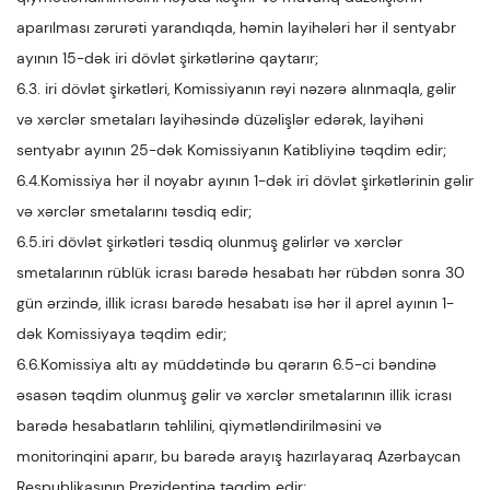
aparılması zərurəti yarandıqda, həmin layihələri hər il sentyabr
ayının 15-dək iri dövlət şirkətlərinə qaytarır;
6.3. iri dövlət şirkətləri, Komissiyanın rəyi nəzərə alınmaqla, gəlir
və xərclər smetaları layihəsində düzəlişlər edərək, layihəni
sentyabr ayının 25-dək Komissiyanın Katibliyinə təqdim edir;
6.4.Komissiya hər il noyabr ayının 1-dək iri dövlət şirkətlərinin gəlir
və xərclər smetalarını təsdiq edir;
6.5.iri dövlət şirkətləri təsdiq olunmuş gəlirlər və xərclər
smetalarının rüblük icrası barədə hesabatı hər rübdən sonra 30
gün ərzində, illik icrası barədə hesabatı isə hər il aprel ayının 1-
dək Komissiyaya təqdim edir;
6.6.Komissiya altı ay müddətində bu qərarın 6.5-ci bəndinə
əsasən təqdim olunmuş gəlir və xərclər smetalarının illik icrası
barədə hesabatların təhlilini, qiymətləndirilməsini və
monitorinqini aparır, bu barədə arayış hazırlayaraq Azərbaycan
Respublikasının Prezidentinə təqdim edir;