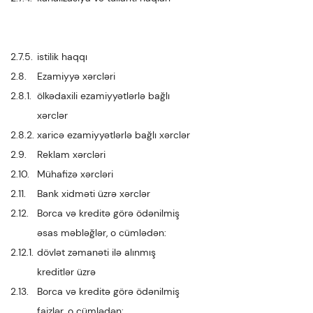
2.7.5.
istilik haqqı
2.8.
Ezamiyyə xərcləri
2.8.1.
ölkədaxili ezamiyyətlərlə bağlı
xərclər
2.8.2.
xaricə ezamiyyətlərlə bağlı xərclər
2.9.
Reklam xərcləri
2.10.
Mühafizə xərcləri
2.11.
Bank xidməti üzrə xərclər
2.12.
Borca və kreditə görə ödənilmiş
əsas məbləğlər, o cümlədən:
2.12.1.
dövlət zəmanəti ilə alınmış
kreditlər üzrə
2.13.
Borca və kreditə görə ödənilmiş
faizlər, o cümlədən: