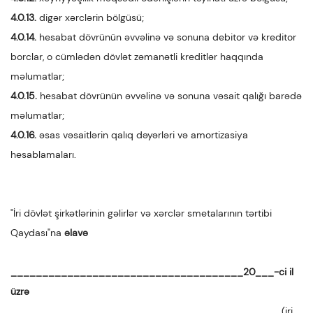
4.0.13.
digər xərclərin bölgüsü;
4.0.14.
hesabat dövrünün əvvəlinə və sonuna debitor və kreditor
borclar, o cümlədən dövlət zəmanətli kreditlər haqqında
məlumatlar;
4.0.15.
hesabat dövrünün əvvəlinə və sonuna vəsait qalığı barədə
məlumatlar;
4.0.16.
əsas vəsaitlərin qalıq dəyərləri və amortizasiya
hesablamaları.
"İri dövlət şirkətlərinin gəlirlər və xərclər smetalarının tərtibi
Qaydası"na
əlavə
_____________________________________20___-ci il
üzrə
(iri