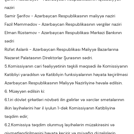
naziri
Samir Şərifov - Azərbaycan Respublikasının maliyyə naziri
Fazil Məmmədov - Azərbaycan Respublikasının vergilər naziri
Elman Rüstəmov - Azərbaycan Respublikası Mərkəzi Bankının
sədri
Rüfət Aslanlı - Azərbaycan Respublikası Maliyyə Bazarlarına
Nəzarət Palatasının Direktorlar Şurasının sədri.
5.Komissiyanın cari fəaliyyətinin təşkili məqsədi ilə Komissiyanın
Katibliyi yaradılsın və Katibliyin funksiyalarının həyata keçirilməsi
Azərbaycan Respublikasının Maliyyə Nazirliyinə həvalə edilsin.
6. Müəyyən edilsin ki:
6.1.iri dövlət şirkətləri növbəti ilin gəlirlər və xərclər smetalarının
ilkin layihələrini hər il iyulun 1-dək Komissiyanın Katibliyinə
təqdim edir;
6.2.Komissiya təqdim olunmuş layihələrin müzakirəsini və
qiymətləndirilməsini həyata keçirir və müvafiq düzəlişlərin