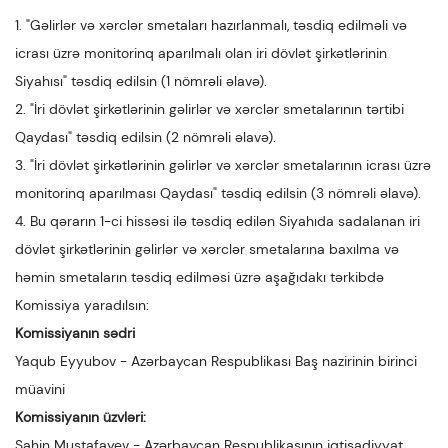
1. "Gəlirlər və xərclər smetaları hazırlanmalı, təsdiq edilməli və
icrası üzrə monitorinq aparılmalı olan iri dövlət şirkətlərinin
Siyahısı" təsdiq edilsin (1 nömrəli əlavə).
2. "İri dövlət şirkətlərinin gəlirlər və xərclər smetalarının tərtibi
Qaydası" təsdiq edilsin (2 nömrəli əlavə).
3. "İri dövlət şirkətlərinin gəlirlər və xərclər smetalarının icrası üzrə
monitorinq aparılması Qaydası" təsdiq edilsin (3 nömrəli əlavə).
4. Bu qərarın 1-ci hissəsi ilə təsdiq edilən Siyahıda sadalanan iri
dövlət şirkətlərinin gəlirlər və xərclər smetalarına baxılma və
həmin smetaların təsdiq edilməsi üzrə aşağıdakı tərkibdə
Komissiya yaradılsın:
Komissiyanın sədri
Yaqub Eyyubov - Azərbaycan Respublikası Baş nazirinin birinci
müavini
Komissiyanın üzvləri:
Şahin Mustafayev - Azərbaycan Respublikasının iqtisadiyyat