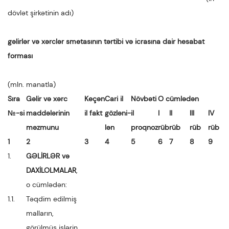
dövlət şirkətinin adı)
gəlirlər və xərclər smetasının tərtibi və icrasına dair hesabat
forması
(mln. manatla)
Sıra
Gəlir və xərc
Keçən
Cari il
Növbəti
O cümlədən
№-si
maddələrinin
il fakt
gözləni-
il
I
II
III
IV
məzmunu
lən
proqnoz
rüb
rüb
rüb
rüb
1
2
3
4
5
6
7
8
9
1.
GƏLİRLƏR və
DAXİLOLMALAR
,
o cümlədən:
1.1.
Təqdim edilmiş
malların,
görülmüş işlərin