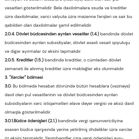
vəsaitləri göstərilməlidir. Belə daxilolmalara ssuda və kreditlər
üzrə daxilolmalar, xarici valyuta üzrə məzənnə fərqləri və sair bu
qəbildən olan daxilolmalar şamil edilməlidir.
2.0.4. Dövlət büdcəsindən ayrılan vəsaitlər
(1.4.)
bəndində dövlət
büdcəsindən ayrılan subsidiyalar, dövlət əsaslı vəsait qoyuluşu
və digər ayırmalar öz əksini tapmalıdır.
2.0.5. Kreditlər (1.5.)
bəndində kreditlər, o cümlədən dövlət
zəmanəti ilə alınmış kreditlər üzrə məbləğlər əks olunmalıdır.
3. "Xərclər" bölməsi
3.0.
Bu bölmədə hesabat dövründə bütün hesablara (xəzinəyə)
daxil olan pul vəsaitlərinin və dövlət büdcəsindən ayrılan
subsidiyaların xərc istiqamətləri əlavə dəyər vergisi və aksiz daxil
olmaqla göstərilməlidir.
3.0.1.Büdcə ödənişləri (2.1.)
bəndində vergi qanunvericiliyinə
əsasən büdcə qarşısında yerinə yetirilmiş öhdəliklər üzrə xərclər
öz əksini tapmalıdır. Yarımbəndlər üzrə vergi ödənişləri ayrı-