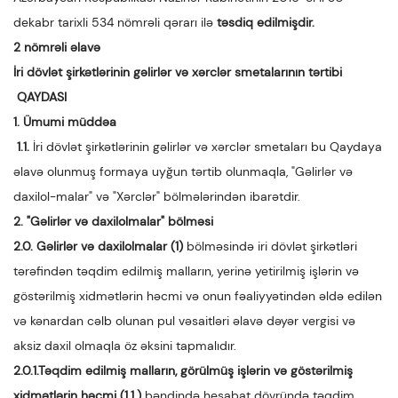
dekabr tarixli 534 nömrəli qərarı ilə
təsdiq edilmişdir.
2 nömrəli əlavə
İri dövlət şirkətlərinin gəlirlər və xərclər smetalarının tərtibi
QAYDASI
1.
Ümumi müddəa
1.1.
İri dövlət şirkətlərinin gəlirlər və xərclər smetaları bu Qaydaya
əlavə olunmuş formaya uyğun tərtib olunmaqla, "Gəlirlər və
daxilol-malar" və "Xərclər" bölmələrindən ibarətdir.
2. "Gəlirlər və daxilolmalar" bölməsi
2.0. Gəlirlər və daxilolmalar (1)
bölməsində iri dövlət şirkətləri
tərəfindən təqdim edilmiş malların, yerinə yetirilmiş işlərin və
göstərilmiş xidmətlərin həcmi və onun fəaliyyətindən əldə edilən
və kənardan cəlb olunan pul vəsaitləri əlavə dəyər vergisi və
aksiz daxil olmaqla öz əksini tapmalıdır.
2.0.1.Təqdim edilmiş malların, görülmüş işlərin və göstərilmiş
xidmətlərin həcmi (1.1.)
bəndində hesabat dövründə təqdim