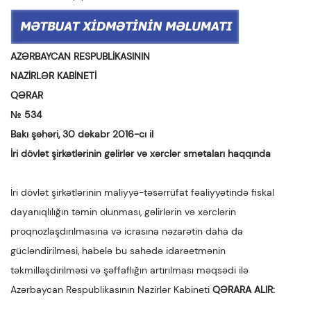
AZƏRBAYCAN RESPUBLİKASININ
NAZİRLƏR KABİNETİ
QƏRAR
№ 534
Bakı şəhəri, 30 dekabr 2016-cı il
İri dövlət şirkətlərinin gəlirlər və xərclər smetaları haqqında
İri dövlət şirkətlərinin maliyyə-təsərrüfat fəaliyyətində fiskal
dayanıqlılığın təmin olunması, gəlirlərin və xərclərin
proqnozlaşdırılmasına və icrasına nəzarətin daha da
gücləndirilməsi, habelə bu sahədə idarəetmənin
təkmilləşdirilməsi və şəffaflığın artırılması məqsədi ilə
Azərbaycan Respublikasının Nazirlər Kabineti
QƏRARA ALIR: