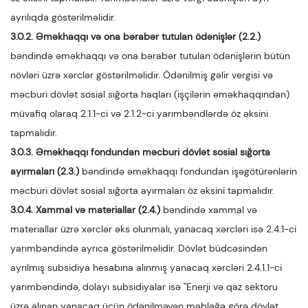
ayrılıqda göstərilməlidir.
3.0.2. Əməkhaqqı və ona bərabər tutulan ödənişlər (2.2.)
bəndində əməkhaqqı və ona bərabər tutulan ödənişlərin bütün
növləri üzrə xərclər göstərilməlidir. Ödənilmiş gəlir vergisi və
məcburi dövlət sosial sığorta haqları (işçilərin əməkhaqqından)
müvafiq olaraq 2.1.1-ci və 2.1.2-ci yarımbəndlərdə öz əksini
tapmalıdır.
3.0.3. Əməkhaqqı fondundan məcburi dövlət sosial sığorta
ayırmaları (2.3.)
bəndində əməkhaqqı fondundan işəgötürənlərin
məcburi dövlət sosial sığorta ayırmaları öz əksini tapmalıdır.
3.0.4. Xammal və materiallar (2.4.)
bəndində xammal və
materiallar üzrə xərclər əks olunmalı, yanacaq xərcləri isə 2.4.1-ci
yarımbəndində ayrıca göstərilməlidir. Dövlət büdcəsindən
ayrılmış subsidiya hesabına alınmış yanacaq xərcləri 2.4.1.1-ci
yarımbəndində, dolayı subsidiyalar isə "Enerji və qaz sektoru
üzrə alınan yanacaq üçün ödənilməyən məbləğə görə dövlət