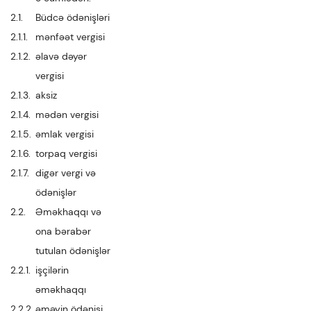
2.1.
Büdcə ödənişləri
2.1.1.
mənfəət vergisi
2.1.2.
əlavə dəyər
vergisi
2.1.3.
aksiz
2.1.4.
mədən vergisi
2.1.5.
əmlak vergisi
2.1.6.
torpaq vergisi
2.1.7.
digər vergi və
ödənişlər
2.2.
Əməkhaqqı və
ona bərabər
tutulan ödənişlər
2.2.1.
işçilərin
əməkhaqqı
2.2.2.
əməyin ödənişi