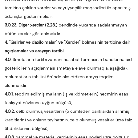
təmirinə çəkilən xərclər və xeyriyyəçilik məqsədləri ilə aparılmış
ödənişlər göstərilməlidir.
3.0.23. Digər xərclər (2.23.)
bəndində yuxarıda sadalanmayan
bütün xərclər göstərilməlidir.
4. "Gəlirlər və daxilolmalar" və "Xərclər" bölməsinin tərtibinə dair
açıqlamalar və arayışın tərtibi
4.0.
Smetaların tərtibi zamanı hesabat formasının bəndlərinə aid
göstəricilərin açıqlanması smetaya əlavə olunmaqla, aşağıdakı
məlumatların təhlilini özündə əks etdirən arayış təqdim
olunmalıdır:
4.0.1.
təqdim edilmiş malların (iş və xidmətlərin) həcminin əsas
fəaliyyət növlərinə uyğun bölgüsü;
4.0.2.
cəlb olunmuş vəsaitlərin (o cümlədən banklardan alınmış
kreditlərin) və onların təyinatının, cəlb olunmuş vəsaitlər üzrə faiz
öhdəliklərinin bölgüsü;
4.0.3.
xammal və material xərclərinin əsas növləri üzrə bölgüsü;