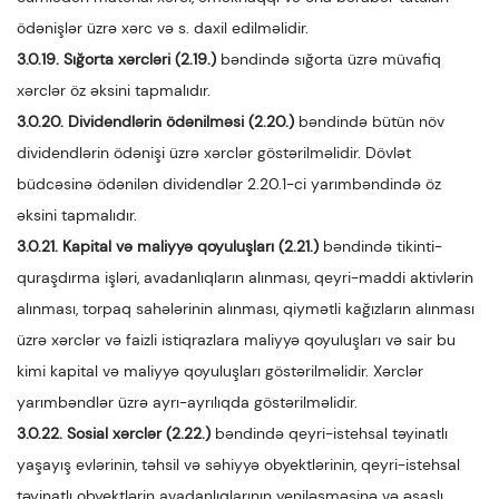
ödənişlər üzrə xərc və s. daxil edilməlidir.
3.0.19. Sığorta xərcləri (2.19.)
bəndində sığorta üzrə müvafiq
xərclər öz əksini tapmalıdır.
3.0.20. Dividendlərin ödənilməsi (2.20.)
bəndində bütün növ
dividendlərin ödənişi üzrə xərclər göstərilməlidir. Dövlət
büdcəsinə ödənilən dividendlər 2.20.1-ci yarımbəndində öz
əksini tapmalıdır.
3.0.21. Kapital və maliyyə qoyuluşları (2.21.)
bəndində tikinti-
quraşdırma işləri, avadanlıqların alınması, qeyri-maddi aktivlərin
alınması, torpaq sahələrinin alınması, qiymətli kağızların alınması
üzrə xərclər və faizli istiqrazlara maliyyə qoyuluşları və sair bu
kimi kapital və maliyyə qoyuluşları göstərilməlidir. Xərclər
yarımbəndlər üzrə ayrı-ayrılıqda göstərilməlidir.
3.0.22. Sosial xərclər (2.22.)
bəndində qeyri-istehsal təyinatlı
yaşayış evlərinin, təhsil və səhiyyə obyektlərinin, qeyri-istehsal
təyinatlı obyektlərin avadanlıqlarının yeniləşməsinə və əsaslı