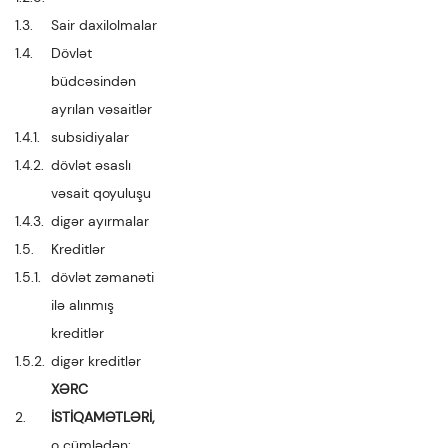
1.3.
Sair daxilolmalar
1.4.
Dövlət
büdcəsindən
ayrılan vəsaitlər
1.4.1.
subsidiyalar
1.4.2.
dövlət əsaslı
vəsait qoyuluşu
1.4.3.
digər ayırmalar
1.5.
Kreditlər
1.5.1.
dövlət zəmanəti
ilə alınmış
kreditlər
1.5.2.
digər kreditlər
XƏRC
2.
İSTİQAMƏTLƏRİ,
o cümlədən: