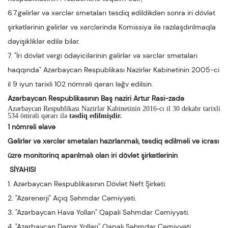
6.7.gəlirlər və xərclər smetaları təsdiq edildikdən sonra iri dövlət
şirkətlərinin gəlirlər və xərclərində Komissiya ilə razılaşdırılmaqla
dəyişikliklər edilə bilər.
7. "İri dövlət vergi ödəyicilərinin gəlirlər və xərclər smetaları
haqqında" Azərbaycan Respublikası Nazirlər Kabinetinin 2005-ci
il 9 iyun tarixli 102 nömrəli qərarı ləğv edilsin.
Azərbaycan Respublikasının Baş naziri Artur Rasi-zadə
Azərbaycan Respublikası Nazirlər Kabinetinin 2016-cı il 30 dekabr tarixli
534 ömrəli qərarı ilə
təsdiq edilmişdir.
1 nömrəli əlavə
Gəlirlər və xərclər smetaları hazırlanmalı, təsdiq edilməli və icrası
üzrə monitorinq aparılmalı olan iri dövlət şirkətlərinin
SİYAHISI
1. Azərbaycan Respublikasının Dövlət Neft Şirkəti.
2. "Azərenerji" Açıq Səhmdar Cəmiyyəti.
3. "Azərbaycan Hava Yolları" Qapalı Səhmdar Cəmiyyəti.
4. "Azərbaycan Dəmir Yolları" Qapalı Səhmdar Cəmiyyəti.