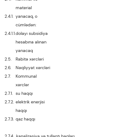
material
2.4.1.
yanacaq, o
cümlədən:
2.4.1.1.
dolayı subsidiya
hesabına alınan
yanacaq
2.5.
Rabitə xərcləri
2.6.
Nəqliyyat xərcləri
2.7.
Kommunal
xərclər
2.7.1.
su haqqı
2.7.2.
elektrik enerjisi
haqqı
2.7.3.
qaz haqqı
2.7.4.
kanalizasiya və tullantı haqları