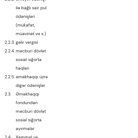
ilə bağlı sair pul
ödənişləri
(mükafat,
müavinət və s.)
2.2.3.
gəlir vergisi
2.2.4.
məcburi dövlət
sosial sığorta
haqları
2.2.5.
əməkhaqqı üzrə
digər ödənişlər
2.3.
Əməkhaqqı
fondundan
məcburi dövlət
sosial sığorta
ayırmalar
2.4.
Xammal və