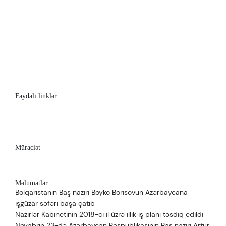
______________
Faydalı linklər
Müraciət
Məlumatlar
Bolqarıstanın Baş naziri Boyko Borisovun Azərbaycana
işgüzar səfəri başa çatıb
Nazirlər Kabinetinin 2018-ci il üzrə illik iş planı təsdiq edildi
Noyabrın 23-də Azərbaycan Respublikasının Baş naziri Artur