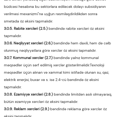
büdcəsi hesabına bu sektorlara ediləcək dolayı subsidiyanın
verilməsi mexanizmi"nə uyğun rəsmiləşdirildikdən sonra
smetada öz əksini tapmalıdır.
3.0.5. Rabitə xərcləri (2.5.)
bəndində rabitə xərcləri öz əksini
tapmalıdır.
3.0.6. Nəqliyyat xərcləri (2.6.)
bəndində həm daxili, həm də cəlb
olunmuş nəqliyyatlara görə xərclər öz əksini tapmalıdır.
3.0.7. Kommunal xərclər (2.7.)
bəndində yalnız kommunal
məqsədlər üçün sərf edilmiş xərclər göstərilməlidir.Texnoloji
məqsədlər üçün alınan və xammal kimi istifadə olunan su, qaz,
elektrik enerjisi, buxar və s. isə 2.4-cü bəndində öz əksini
tapmalıdır.
3.0.8. Ezamiyyə xərcləri (2.8.)
bəndində limitdən asılı olmayaraq,
bütün ezamiyyə xərcləri öz əksini tapmalıdır.
3.0.9. Reklam xərcləri (2.9.)
bəndində reklama görə xərclər öz
əksini tapmalıdır.