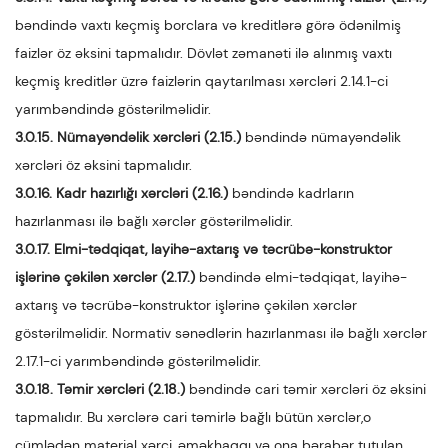
bəndində vaxtı keçmiş borclara və kreditlərə görə ödənilmiş
faizlər öz əksini tapmalıdır. Dövlət zəmanəti ilə alınmış vaxtı
keçmiş kreditlər üzrə faizlərin qaytarılması xərcləri 2.14.1-ci
yarımbəndində göstərilməlidir.
3.0.15. Nümayəndəlik xərcləri (2.15.)
bəndində nümayəndəlik
xərcləri öz əksini tapmalıdır.
3.0.16. Kadr hazırlığı xərcləri (2.16.)
bəndində kadrların
hazırlanması ilə bağlı xərclər göstərilməlidir.
3.0.17. Elmi-tədqiqat, layihə-axtarış və təcrübə-konstruktor
işlərinə çəkilən xərclər (2.17.)
bəndində elmi-tədqiqat, layihə-
axtarış və təcrübə-konstruktor işlərinə çəkilən xərclər
göstərilməlidir. Normativ sənədlərin hazırlanması ilə bağlı xərclər
2.17.1-ci yarımbəndində göstərilməlidir.
3.0.18. Təmir xərcləri (2.18.)
bəndində cari təmir xərcləri öz əksini
tapmalıdır. Bu xərclərə cari təmirlə bağlı bütün xərclər,o
cümlədən material xərci, əməkhaqqı və ona bərabər tutulan