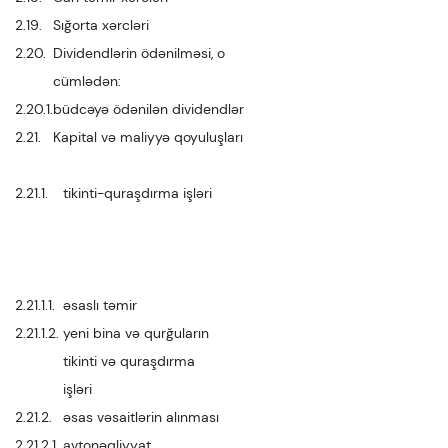
2.19.
Sığorta xərcləri
2.20.
Dividendlərin ödənilməsi, o
cümlədən:
2.20.1.
büdcəyə ödənilən dividendlər
2.21.
Kapital və maliyyə qoyuluşları
2.21.1.
tikinti-quraşdırma işləri
2.21.1.1.
əsaslı təmir
2.21.1.2.
yeni bina və qurğuların
tikinti və quraşdırma
işləri
2.21.2.
əsas vəsaitlərin alınması
2.21.2.1.
avtonəqliyyat