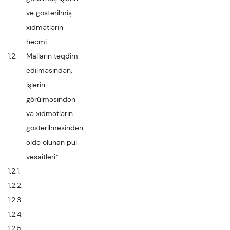
və göstərilmiş
xidmətlərin
həcmi
1.2.
Malların təqdim
edilməsindən,
işlərin
görülməsindən
və xidmətlərin
göstərilməsindən
əldə olunan pul
vəsaitləri*
1.2.1.
1.2.2.
1.2.3.
1.2.4.
1.2.5.