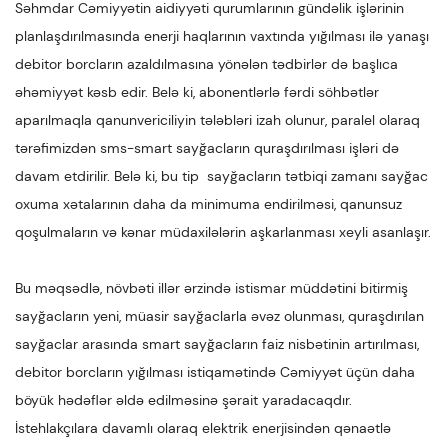
Səhmdar Cəmiyyətin aidiyyəti qurumlarının gündəlik işlərinin
planlaşdırılmasında enerji haqlarının vaxtında yığılması ilə yanaşı
debitor borcların azaldılmasına yönələn tədbirlər də başlıca
əhəmiyyət kəsb edir. Belə ki, abonentlərlə fərdi söhbətlər
aparılmaqla qanunvericiliyin tələbləri izah olunur, paralel olaraq
tərəfimizdən sms-smart sayğacların quraşdırılması işləri də
davam etdirilir. Belə ki, bu tip sayğacların tətbiqi zamanı sayğac
oxuma xətalarının daha da minimuma endirilməsi, qanunsuz
qoşulmaların və kənar müdaxilələrin aşkarlanması xeyli asanlaşır.
Bu məqsədlə, növbəti illər ərzində istismar müddətini bitirmiş
sayğacların yeni, müasir sayğaclarla əvəz olunması, quraşdırılan
sayğaclar arasında smart sayğacların faiz nisbətinin artırılması,
debitor borcların yığılması istiqamətində Cəmiyyət üçün daha
böyük hədəflər əldə edilməsinə şərait yaradacaqdır.
İstehlakçılara davamlı olaraq elektrik enerjisindən qənaətlə