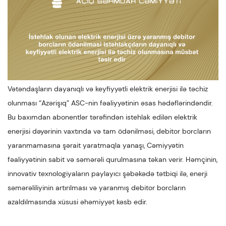
Vətəndaşların dayanıqlı və keyfiyyətli elektrik enerjisi ilə təchiz
olunması “Azərişıq” ASC-nin fəaliyyətinin əsas hədəflərindəndir.
Bu baxımdan abonentlər tərəfindən istehlak edilən elektrik
enerjisi dəyərinin vaxtında və tam ödənilməsi, debitor borcların
yaranmamasına şərait yaratmaqla yanaşı, Cəmiyyətin
fəaliyyətinin sabit və səmərəli qurulmasına təkan verir. Həmçinin,
innovativ texnologiyaların paylayıcı şəbəkədə tətbiqi ilə, enerji
səmərəliliyinin artırılması və yaranmış debitor borcların
azaldılmasında xüsusi əhəmiyyət kəsb edir.