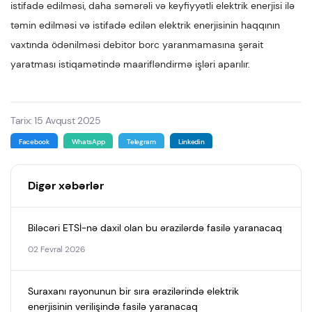
istifadə edilməsi, daha səmərəli və keyfiyyətli elektrik enerjisi ilə
təmin edilməsi və istifadə edilən elektrik enerjisinin haqqının
vaxtında ödənilməsi debitor borc yaranmamasına şərait
yaratması istiqamətində maarifləndirmə işləri aparılır.
Tarix: 15 Avqust 2025
Facebook
WhatsApp
Telegram
Linkedin
Digər xəbərlər
Biləcəri ETSİ-nə daxil olan bu ərazilərdə fasilə yaranacaq
02 Fevral 2026
Suraxanı rayonunun bir sıra ərazilərində elektrik
enerjisinin verilişində fasilə yaranacaq