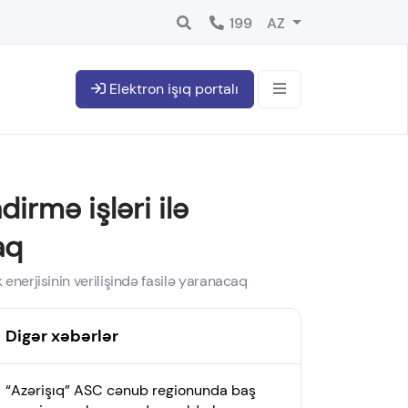
199
AZ
Elektron işıq portalı
irmə işləri ilə
aq
 enerjisinin verilişində fasilə yaranacaq
Digər xəbərlər
“Azərişıq” ASC cənub regionunda baş