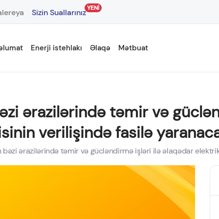
YENİ
lereya
Sizin Suallarınız
əlumat
Enerji istehlakı
Əlaqə
Mətbuat
i ərazilərində təmir və güclənd
isinin verilişində fasilə yaranac
əzi ərazilərində təmir və gücləndirmə işləri ilə əlaqədar elektrik