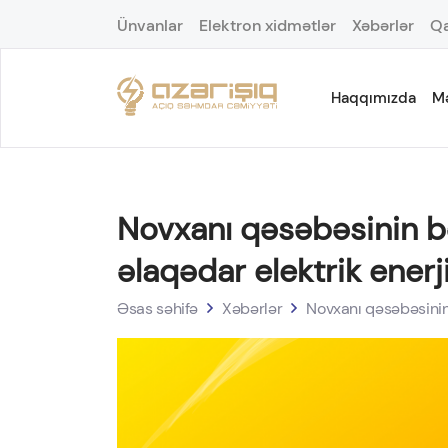
Ünvanlar
Elektron xidmətlər
Xəbərlər
Qa
Haqqımızda
M
Novxanı qəsəbəsinin bəz
əlaqədar elektrik enerj
Əsas səhifə
Xəbərlər
Novxanı qəsəbəsinin b