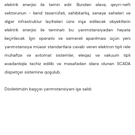
elektrik enerjisi ilə təmin edir. Bundan əlavə, qeyri-neft
sektorunun - kənd təsərrüfatı, sahibkarlıq, sənaye sahələri və
digər infrastruktur layihələri üzrə inşa ediləcək obyektlərin
elektrik enerjisi ilə təminatı bu yarımstansiyadan həyata
keçiriləcək. İşin operativ və səmərəli aparılması üçün yeni
yarımstansiya müasir standartlara cavab verən elektron tipli rele
mühafizə və avtomat sistemlər, eleqaz və vakuum tipli
avadanlıqla təchiz edilib və məsafədən idarə olunan SCADA
dispetçer sisteminə qoşulub.
Dövlətimizin başçısı yarımstansiyanı işə saldı.