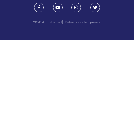
2026 Azerishiq.az
Bütün hüquqlar qorunur