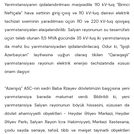
Yarımstansiyanın qidalandırılması məqsədilə 110 kV-luq “Birinci
Neftçala” hava xəttinin giriş-çıxış və 110 kV-luq dairəvi elektrik
təchizat sxeminin yaradılması üçün 110 və 220 kV-luq qovşaq
yarımstansiyaları əlaqələndirilib. Salyan rayonunun su təsərrüfatı
üçün tələb olunan 11,5 MVA gücündə 35 kV-luq iki yarımstansiya
da məhz bu yarımstansiyadan qidalandırılacaq. Odur ki, “İşıqlı
Azərbaycan” layihəsinə uyğun olaraq tikilən “Qaraqaşlı”
yarımstansiyası rayonun elektrik enerjisi təchizatında xüsusi
önəm daşıyır.
“Azərişıq” ASC-nin sədri Baba Rzayev dövlətimizin başçısına yeni
yarımstansiya barədə məlumat verdi. Bildirildi ki, yeni
yarımstansiya Salyan rayonunun böyük hissəsini, xüsusən də
dövlət əhəmiyyətli obyektləri - Heydər Əliyev Mərkəzi, Heydər
Əliyev Parkı, Salyan Rayon İcra Hakimiyyəti, Mərkəzi Xəstəxana,
çoxlu sayda sənaye, təhsil, tibb və məişət təyinatlı obyektləri