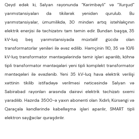
Qeyd edək ki, Salyan rayonunda “Kərimbəyli” və “Xurşud”
yarımstansiyaları da tikilərək yenidən qurulub. Bu
yarımstansiyalar, ümumilikdə, 30 mindən artıq istehlakçının
elektrik enerjisi ilə təchizatını tam təmin edir. Bundan başqa, 35
kV-luq beş yarımstansiyada müxtəlif gücdə olan
transformatorlar yeniləri ilə əvəz edilib. Həmçinin 110, 35 və 10/6
kV-luq transformator məntəqələrində təmir işləri aparılıb, köhnə
tipli transformator məntəqələri yeni tipli komplekt transformator
məntəqələri ilə əvəzlənib. Yeni 35 kV-luq hava elektrik verilişi
xəttinin tikilib istifadəyə verilməsi nəticəsində Salyan və
Sabirabad rayonları arasında dairəvi elektrik təchizatı sxemi
yaradılıb. Hazırda 3500-ə yaxın abonenti olan Xıdırlı, Kürsəngi və
Qaraçala kəndlərində kabelləşmə işləri aparılır, SMART tipli
elektron sayğaclar quraşdırılır.