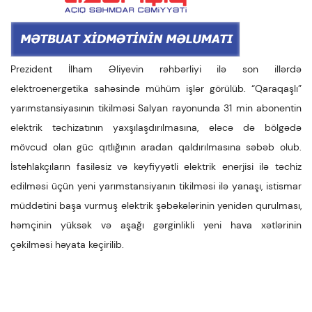
Prezident İlham Əliyevin rəhbərliyi ilə son illərdə
elektroenergetika sahəsində mühüm işlər görülüb. “Qaraqaşlı”
yarımstansiyasının tikilməsi Salyan rayonunda 31 min abonentin
elektrik təchizatının yaxşılaşdırılmasına, eləcə də bölgədə
mövcud olan güc qıtlığının aradan qaldırılmasına səbəb olub.
İstehlakçıların fasiləsiz və keyfiyyətli elektrik enerjisi ilə təchiz
edilməsi üçün yeni yarımstansiyanın tikilməsi ilə yanaşı, istismar
müddətini başa vurmuş elektrik şəbəkələrinin yenidən qurulması,
həmçinin yüksək və aşağı gərginlikli yeni hava xətlərinin
çəkilməsi həyata keçirilib.