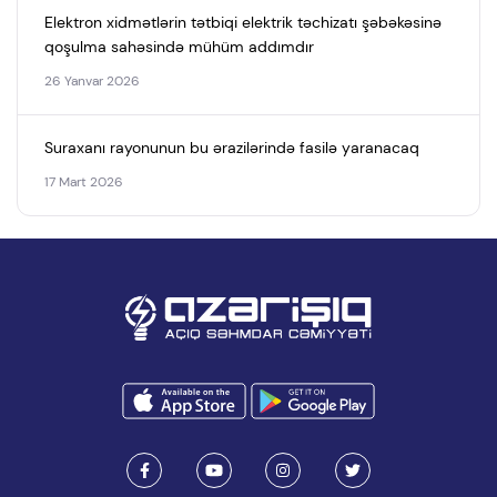
Elektron xidmətlərin tətbiqi elektrik təchizatı şəbəkəsinə
qoşulma sahəsində mühüm addımdır
26 Yanvar 2026
Suraxanı rayonunun bu ərazilərində fasilə yaranacaq
17 Mart 2026