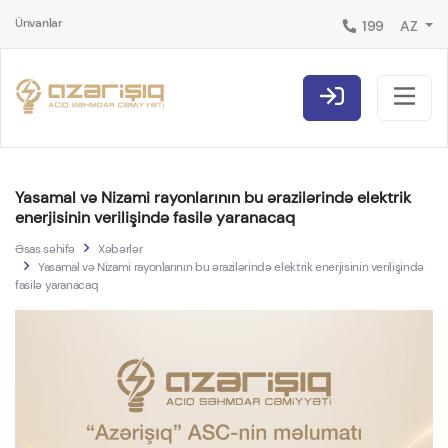
Ünvanlar
199
AZ
Yasamal və Nizami rayonlarının bu ərazilərində elektrik
enerjisinin verilişində fasilə yaranacaq
Əsas səhifə
Xəbərlər
Yasamal və Nizami rayonlarının bu ərazilərində elektrik enerjisinin verilişində
fasilə yaranacaq