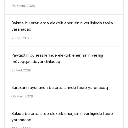
03 Fevral 2026
Bakıda bu ərazilərdə elektrik enerjisinin verilişində fasilə
yaranacaq
26 İyul 2026
Paytaxtın bu ərazilərində elektrik enerjisinin verilişi
müvəqqəti dayandırılacaq
23 İyul 2026
Suraxanı rayonunun bu ərazilərində fasilə yaranacaq
05 Mart 2026
Bakıda bu ərazilərdə elektrik enerjisinin verilişində fasilə
yaranacaq