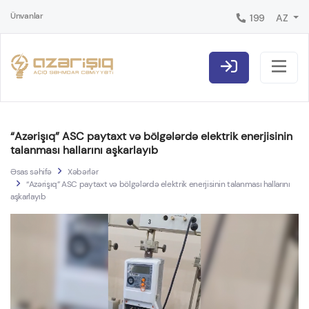
Ünvanlar
199
AZ
“Azərişıq” ASC paytaxt və bölgələrdə elektrik enerjisinin
talanması hallarını aşkarlayıb
Əsas səhifə
Xəbərlər
“Azərişıq” ASC paytaxt və bölgələrdə elektrik enerjisinin talanması hallarını
aşkarlayıb