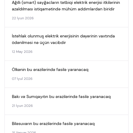
Ağıllı (smart) sayğacların tətbiqi elektrik enerjisi itkilərinin
azaldılması istiqamətində mühüm addımlardan biridir
22 İyun 2026
İstehlak olunmuş elektrik enerjisinin dəyərinin vaxtında
ödənilməsi nə üçün vacibdir
12 May 2026
Ölkənin bu ərazilərində fasilə yaranacaq
07 İyul 2026
Bakı və Sumqayıtın bu ərazilərində fasilə yaranacaq
21 İyun 2026
Biləsuvarın bu ərazilərində fasilə yaranacaq
31 Yanvar 2026