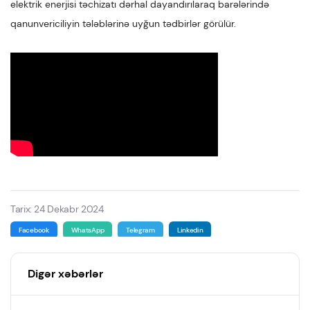
elektrik enerjisi təchizatı dərhal dayandırılaraq barələrində
qanunvericiliyin tələblərinə uyğun tədbirlər görülür.
Tarix: 24 Dekabr 2024
Facebook
WhatsApp
Telegram
Linkedin
Digər xəbərlər