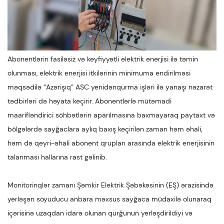
Abonentlərin fasiləsiz və keyfiyyətli elektrik enerjisi ilə təmin
olunması, elektrik enerjisi itkilərinin minimuma endirilməsi
məqsədilə “Azərişıq” ASC yenidənqurma işləri ilə yanaşı nəzarət
tədbirləri də həyata keçirir. Abonentlərlə mütəmadi
maarifləndirici söhbətlərin aparılmasına baxmayaraq paytaxt və
bölgələrdə sayğaclara aylıq baxış keçirilən zaman həm əhali,
həm də qeyri-əhali abonent qrupları arasında elektrik enerjisinin
talanması hallarına rast gəlinib.
Monitorinqlər zamanı Şəmkir Elektrik Şəbəkəsinin (EŞ) ərazisində
yerləşən soyuducu anbara məxsus sayğaca müdaxilə olunaraq
içərisinə uzaqdan idarə olunan qurğunun yerləşdirildiyi və