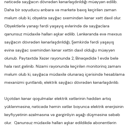
nəticədə sayğacın dövrədən kənarlaşdırıldığı müəyyən edilib.
Daha bir soyuducu anbara və marketə baxış keçirilən zaman
məlum olub ki, obyektə sayğac sxemindən kənar xətt daxil olur.
Obyektlərlə yanaşı fərdi yaşayış evlərində də sayğaclara
qanunsuz müdaxilə halları aşkar edilib. Lənkəranda evə məxsus
sayğacın dövrədən kənarlaşdırıldığı, Şəmkirdə fərdi yaşayış
evinə sayğac sxemindən kənar xəttin daxil olduğu müəyyən
olunub. Paytaxtda Xəzər rayonunda 2, Binəqədidə 1 evdə belə
hala rast gəlinib. Nizami rayonunda keçirilən monitorinq zamanı
məlum olub ki, sayğaca müdaxilə olunaraq içərisində hesablama
mexanizmi şuntlanıb, elektrik sayğacı dövrədən kənarlaşdırılıb.
Uçotdan kənar qoşulmalar elektrik xətlərinin həddən artıq
yüklənməsinə, nəticədə həmin xətlər boyunca elektrik enerjisinin
keyfiyyətinin azalmasına və gərginliyin aşağı düşməsinə səbəb
olur. Qanunsuz müdaxilə halları aşkar edildikdə abonentlərin